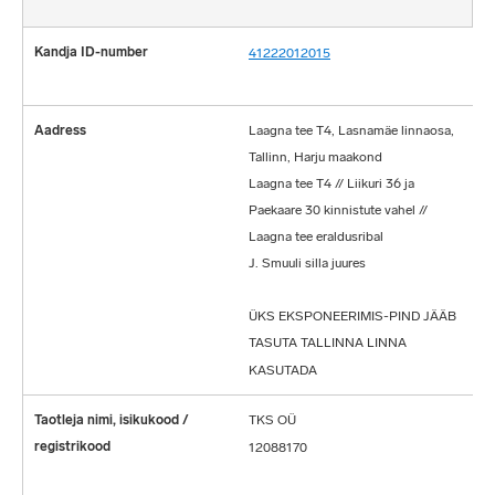
41222012015
Laagna tee T4, Lasnamäe linnaosa,
Tallinn, Harju maakond
Laagna tee T4 // Liikuri 36 ja
Paekaare 30 kinnistute vahel //
Laagna tee eraldusribal
J. Smuuli silla juures
ÜKS EKSPONEERIMIS-PIND JÄÄB
TASUTA TALLINNA LINNA
KASUTADA
TKS OÜ
12088170