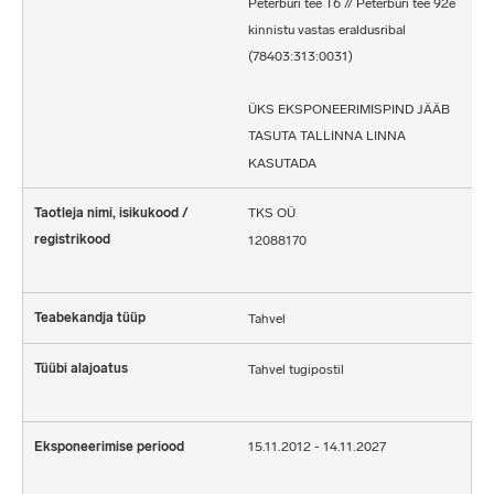
Peterburi tee T6 // Peterburi tee 92e
kinnistu vastas eraldusribal
(78403:313:0031)
ÜKS EKSPONEERIMISPIND JÄÄB
TASUTA TALLINNA LINNA
KASUTADA
TKS OÜ
12088170
Tahvel
Tahvel tugipostil
15.11.2012 - 14.11.2027