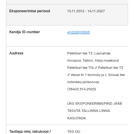
15.11.2012 - 14.11.2027
41222012003
Peterburi tee T3, Lasnamäe
linnaosa, Tallinn, Harju maakond
Peterburi tee 71b // Peterburi tee T3
// Vesse tn 1 kinnistu ja J. Smuuli tee
ristmikku piirkonnas
(78403:314:2920)
ÜKS EKSPONEERIMISPIND JÄÄB
TASUTA TALLINNA LINNA
KASUTADA
TKS OÜ