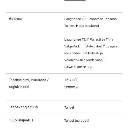
?
Laagna tee T2, Lasnamäe linnaosa,
Tallinn, Harju maakond
Laagna tee T2 // Pallasti tn T4 ja
Valge 4e kinnistute vahel // Laagna
tee eraldusribal Pallasti ja
Võidujooksu sildade vahel
(78403:302:0100)
TKS OÜ
12088170
Tahvel
Tahvel tugipostil