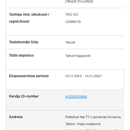
(78403:314:2920)
TKS OÜ
12088170
Tahvel
Tahvel tugipostil
15.11.2012 - 14.11.2027
41222012005
Peterburi tee T7, Lasnamäe linnaosa,
Tallinn, Harju maakond