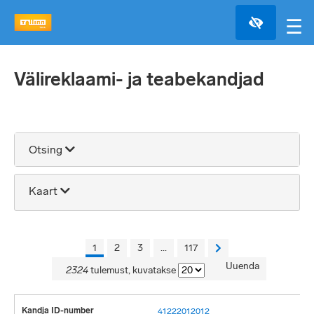
☰
Välireklaami- ja teabekandjad
Otsing
Kaart
+
+
Täisekraan
1
2
3
...
117
Uuenda
−
2324
tulemust, kuvatakse
2 km
41222012012