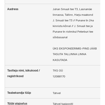
Juhan Smuuli tee T3, Lasnamäe
linnaosa, Tallinn, Harju maakond
J. Smuuli tee T3 // Punane tn 24a
kinnistu kõrval // J. Smuuli tee ja
Punane tn ristmikul Peterburi tee
sõidusuunal
ÜKS EKSPONEERIMIS-PIND JÄÄB
TASUTA TALLINNA LINNA
KASUTADA
TKS OÜ
12088170
Tahvel
Tahvel tugipostil