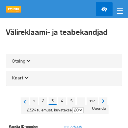
☰
Välireklaami- ja teabekandjad
Otsing
Kaart
+
+
Täisekraan
1
2
3
4
5
...
117
Uuenda
−
2324
tulemust, kuvatakse
2 km
511226006