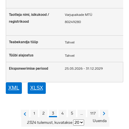
Varjupaikade MTÜ
80249280
Tahvel
Tahvel
25.05.2026 - 31.12.2029
XML
XLSX
1
2
3
4
5
...
117
Uuenda
2324
tulemust, kuvatakse