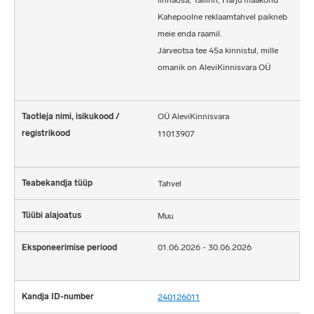
linnaosa, Tallinn, Harju maakond
Kahepoolne reklaamtahvel paikneb
meie enda raamil.
Järveotsa tee 45a kinnistul, mille
omanik on AleviKinnisvara OÜ
OÜ AleviKinnisvara
11013907
Tahvel
Muu
01.06.2026 - 30.06.2026
240126011