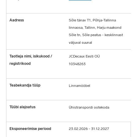
?
Sõle tänav T1, Põhja-Tallinna
linnaosa, Tallinn, Harju maakond
Sõle tn, Sõle peatus - kesklinnast
väljuval suunal
JCDecaux Eesti OÜ
10348263
Linnamööbel
Ühistranspordi ootekoda
23.02.2026 - 31.12.2027