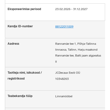
23.02.2026 - 31.12.2027
88122011009
Rannamäe tee 1, Põhja-Tallinna
linnaosa, Tallinn, Harju maakond
Rannamäe tee, Balti jaam algpeatus
II
JCDecaux Eesti OÜ
10348263
Linnamööbel