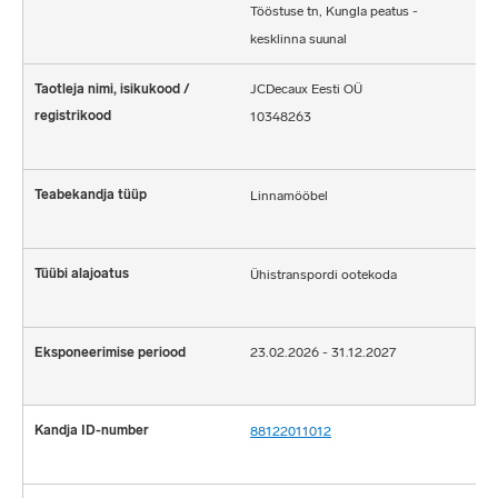
Tööstuse tn, Kungla peatus -
kesklinna suunal
JCDecaux Eesti OÜ
10348263
Linnamööbel
Ühistranspordi ootekoda
23.02.2026 - 31.12.2027
88122011012