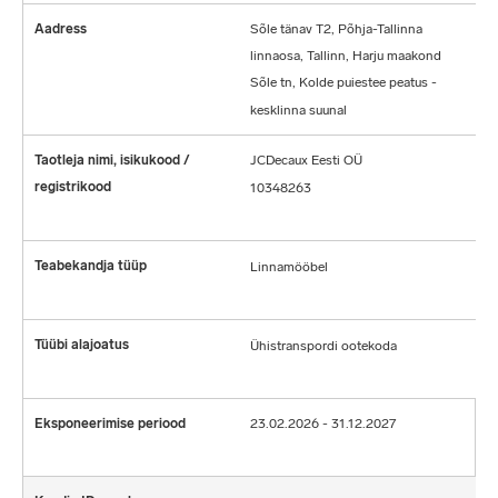
Sõle tänav T2, Põhja-Tallinna
linnaosa, Tallinn, Harju maakond
Sõle tn, Kolde puiestee peatus -
kesklinna suunal
JCDecaux Eesti OÜ
10348263
Linnamööbel
Ühistranspordi ootekoda
23.02.2026 - 31.12.2027