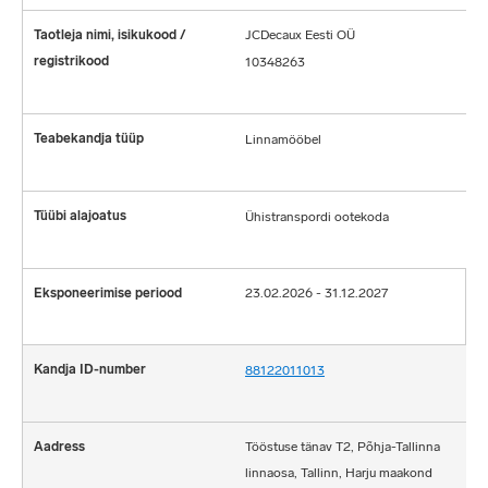
JCDecaux Eesti OÜ
10348263
Linnamööbel
Ühistranspordi ootekoda
23.02.2026 - 31.12.2027
88122011013
Tööstuse tänav T2, Põhja-Tallinna
linnaosa, Tallinn, Harju maakond