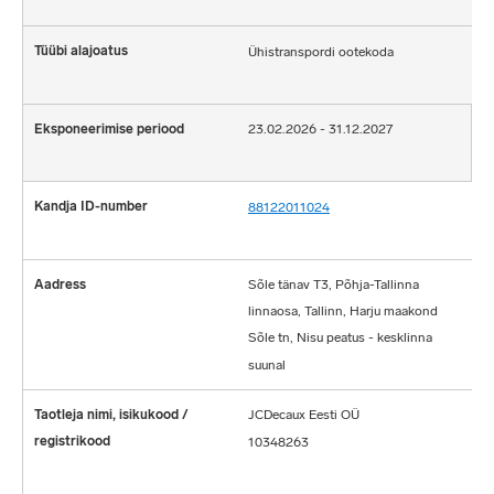
Ühistranspordi ootekoda
23.02.2026 - 31.12.2027
88122011024
Sõle tänav T3, Põhja-Tallinna
linnaosa, Tallinn, Harju maakond
Sõle tn, Nisu peatus - kesklinna
suunal
JCDecaux Eesti OÜ
10348263