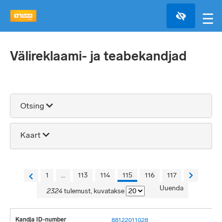
☰
Välireklaami- ja teabekandjad
Otsing
Kaart
+
+
Täisekraan
1
...
113
114
115
116
117
Uuenda
−
2324
tulemust, kuvatakse
2 km
88122011028