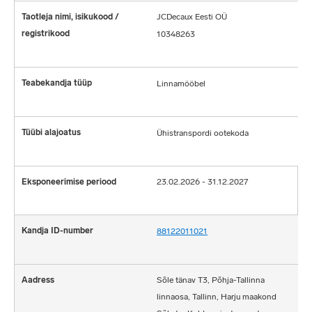
JCDecaux Eesti OÜ
10348263
Linnamööbel
Ühistranspordi ootekoda
23.02.2026 - 31.12.2027
88122011021
Sõle tänav T3, Põhja-Tallinna
linnaosa, Tallinn, Harju maakond