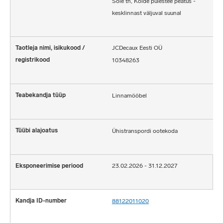
Sõle tn, Kolde puiestee peatus -
kesklinnast väljuval suunal
JCDecaux Eesti OÜ
10348263
Linnamööbel
Ühistranspordi ootekoda
23.02.2026 - 31.12.2027
88122011020