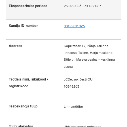
23.02.2026 - 31.12.2027
88122011026
Kopli tänav T7, Põhja-Tallinna
linnaosa, Tallinn, Harju maakond
Sõle tn, Maleva peatus - kesklinna
suunal
JCDecaux Eesti OÜ
10348263
Linnamööbel
Ühistranspordi ootekoda