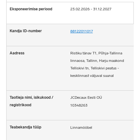
23.02.2026 - 31.12.2027
88122011017
Ristiku tänav T1, Põhja-Tallinna
linnaosa, Tallinn, Harju maakond
Telliskivi tn, Telliskivi peatus -
kesklinnast väljuval suunal
JCDecaux Eesti OÜ
10348263
Linnamööbel