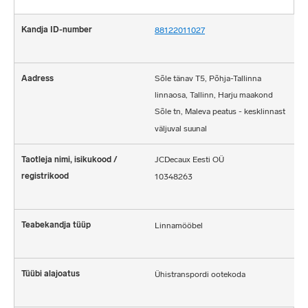
88122011027
Sõle tänav T5, Põhja-Tallinna
linnaosa, Tallinn, Harju maakond
Sõle tn, Maleva peatus - kesklinnast
väljuval suunal
JCDecaux Eesti OÜ
10348263
Linnamööbel
Ühistranspordi ootekoda