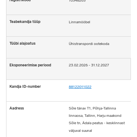
10348263
Linnamööbel
Ühistranspordi ootekoda
23.02.2026 - 31.12.2027
88122011022
Sõle tänav T1, Põhja-Tallinna
linnaosa, Tallinn, Harju maakond
Sõle tn, Ädala peatus - kesklinnast
väljuval suunal