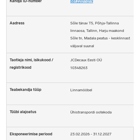
88122011019
Sõle tänav T5, Põhja-Tallinna
linnaosa, Tallinn, Harju maakond
Sõle tn, Madala peatus - kesklinnast
väljuval suunal
JCDecaux Eesti OÜ
10348263
Linnamööbel
Ühistranspordi ootekoda
23.02.2026 - 31.12.2027