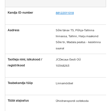
88122011018
Sõle tänav T5, Põhja-Tallinna
linnaosa, Tallinn, Harju maakond
Sõle tn, Madala peatus - kesklinna
suunal
JCDecaux Eesti OÜ
10348263
Linnamööbel
Ühistranspordi ootekoda