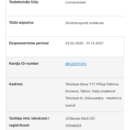
Linnamööbel
Ühistranspordi ootekoda
23.02.2026 - 31.12.2027
88122011015
Tööstuse tänav T17, Põhja-Tallinna
linnaosa, Tallinn, Harju maakond
Tööstuse tn, Erika peatus - kesklinna
suunal
JCDecaux Eesti OÜ
10348263