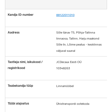
88122011010
Sõle tänav T5, Põhja-Tallinna
linnaosa, Tallinn, Harju maakond
Sõle tn, Lõime peatus - kesklinnas
väljuval suunal
JCDecaux Eesti OÜ
10348263
Linnamööbel
Ühistranspordi ootekoda