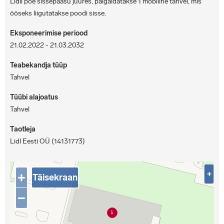
Lidli poe sissepääsu juures, paigaldatakse 1 mobiilne tahvel, mis
ööseks liigutatakse poodi sisse.
Eksponeerimise periood
21.02.2022 - 21.03.2032
Teabekandja tüüp
Tahvel
Tüübi alajoatus
Tahvel
Taotleja
Lidl Eesti OÜ (14131773)
+
+
Täisekraan
−