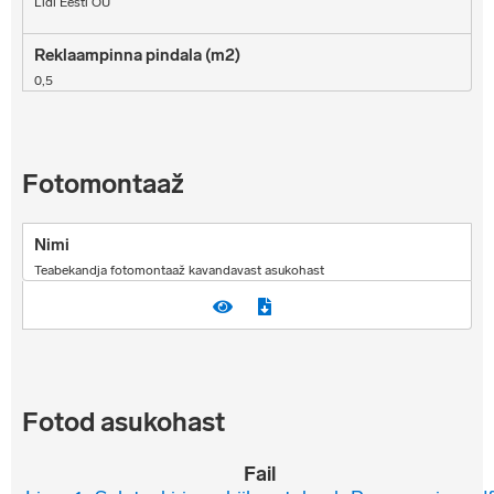
Lidl Eesti OÜ
0,5
Fotomontaaž
Teabekandja fotomontaaž kavandavast asukohast
Fotod asukohast
Fail