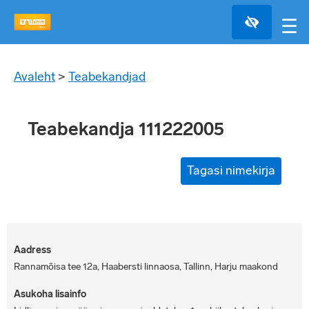
☰
Avaleht
>
Teabekandjad
Teabekandja 111222005
Tagasi nimekirja
Aadress
Rannamõisa tee 12a, Haabersti linnaosa, Tallinn, Harju maakond
Asukoha lisainfo