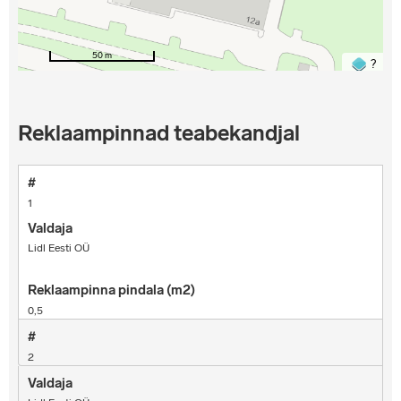
50 m
?
Reklaampinnad teabekandjal
1
Lidl Eesti OÜ
0,5
2