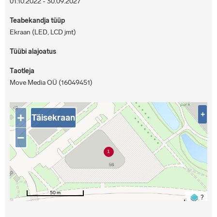
01.10.2022 - 30.09.2027
Teabekandja tüüp
Ekraan (LED, LCD jmt)
Tüübi alajoatus
Taotleja
Move Media OÜ (16049451)
+
+
Täisekraan
−
50 m
?