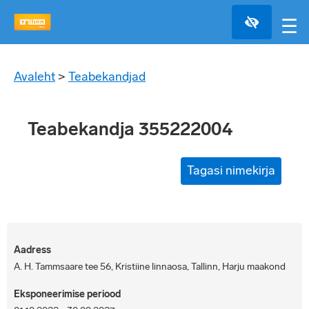
☰
Avaleht
>
Teabekandjad
Teabekandja 355222004
Tagasi nimekirja
Aadress
A. H. Tammsaare tee 56, Kristiine linnaosa, Tallinn, Harju maakond
Eksponeerimise periood