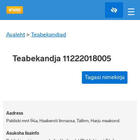
☰
Avaleht
>
Teabekandjad
Teabekandja 11222018005
Tagasi nimekirja
Aadress
Paldiski mnt 94a, Haabersti linnaosa, Tallinn, Harju maakond
Asukoha lisainfo