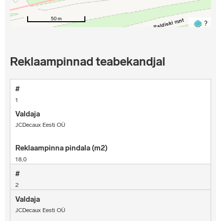
50 m
?
Reklaampinnad teabekandjal
1
JCDecaux Eesti OÜ
18,0
2
JCDecaux Eesti OÜ