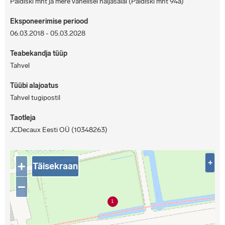
Paldiski mnt ja mere vahelisel haljasalal (Paldiski mnt 94a)
Eksponeerimise periood
06.03.2018 - 05.03.2028
Teabekandja tüüp
Tahvel
Tüübi alajoatus
Tahvel tugipostil
Taotleja
JCDecaux Eesti OÜ (10348263)
+
+
Täisekraan
−