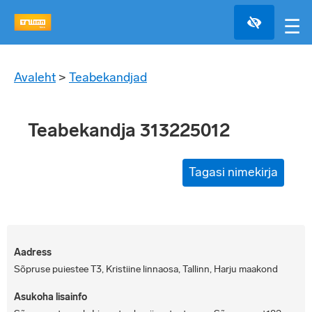
☰
Avaleht
>
Teabekandjad
Teabekandja 313225012
Tagasi nimekirja
Aadress
Sõpruse puiestee T3, Kristiine linnaosa, Tallinn, Harju maakond
Asukoha lisainfo