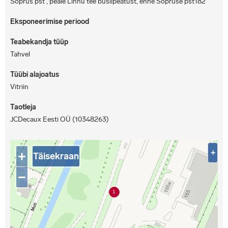
Sõprus pst , peale Linnu tee busiipeatust, enne Sõpruse pst182
Eksponeerimise periood
Teabekandja tüüp
Tahvel
Tüübi alajoatus
Vitriin
Taotleja
JCDecaux Eesti OÜ (10348263)
+
+
Täisekraan
−