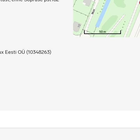
50 m
x Eesti OÜ (10348263)