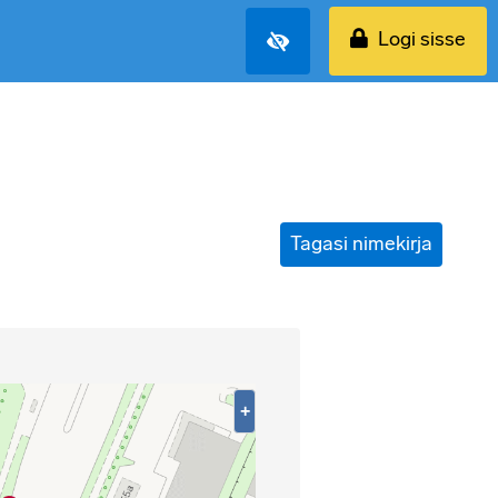
Logi sisse
Tagasi nimekirja
+