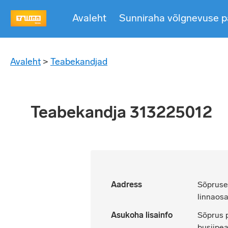
Avaleht
Sunniraha võlgnevuse p
Avaleht
>
Teabekandjad
Teabekandja 313225012
Aadress
Sõpruse 
linnaosa
Asukoha lisainfo
Sõprus p
busiipe