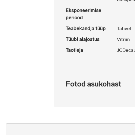
Eksponeerimise
periood
Teabekandja tüüp
Tahvel
Tüübi alajoatus
Vitriin
Taotleja
JCDecau
Fotod asukohast