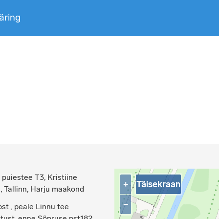
äring
puiestee T3, Kristiine
Täisekraan
+
, Tallinn, Harju maakond
−
st , peale Linnu tee
atust, enne Sõpruse pst182